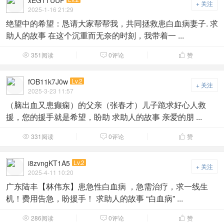
xEG1TUUP
+ 关注
2025-1-16 21:29
绝望中的希望：恳请大家帮帮我，共同拯救患白血病妻子. 求
助人的故事 在这个沉重而无奈的时刻，我带着一 ...
351阅读
0评论
赞



fOB11k7J0w
Lv.2
+ 关注
2025-3-23 11:57
（脑出血又患癫痫）的父亲（张春才）儿子跪求好心人救
援，您的援手就是希望，盼助 求助人的故事 亲爱的朋 ...
331阅读
0评论
赞



i8zvngKT1A5
Lv.2
+ 关注
2025-4-11 10:20
广东陆丰【林伟东】患急性白血病 ，急需治疗，求一线生
机！费用告急，盼援手！ 求助人的故事 “白血病” ...
286阅读
0评论
赞


