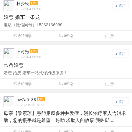
杜少凌
Lv.3
+ 关注
2022-3-4 20:56
婚恋 婚车一条龙
电话（微信同号）15262166999
507阅读
0评论
赞



旧时光
Lv.3
+ 关注
2022-3-4 20:58
己酉婚恋
婚恋 婚庆 婚车一站式保姆级服务！
510阅读
0评论
赞



hw7a5186
Lv.3
+ 关注
2025-12-13 18:25
母亲【黎素琼】患卵巢癌多种并发症，漫长治疗家人含泪求
助，您的援手就是希望，盼助 求助人的故事 我叫邱 ...
214阅读
0评论
赞


