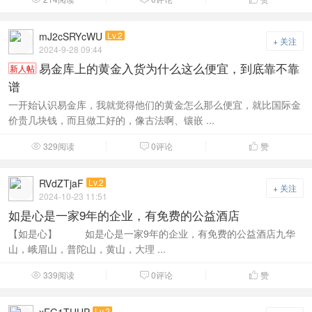
mJ2cSRYcWU
Lv.2
+ 关注
2024-9-28 09:44
易金库上的黄金入货为什么这么便宜，到底靠不靠
新人帖
谱
一开始认识易金库，我就觉得他们的黄金怎么那么便宜，就比国际金
价贵几块钱，而且做工好的，像古法啊、镶嵌 ...
329阅读
0评论
赞



RVdZTjaF
Lv.2
+ 关注
2024-10-23 11:51
如是心是一家9年的企业，有免费的公益酒店
【如是心】 如是心是一家9年的企业，有免费的公益酒店九华
山，峨眉山，普陀山，黄山，大理 ...
339阅读
0评论
赞



Lv.2