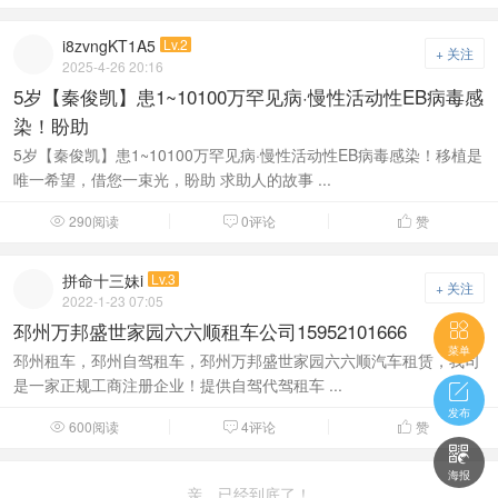
i8zvngKT1A5
Lv.2
+ 关注
2025-4-26 20:16
5岁【秦俊凯】患1~10100万罕见病·慢性活动性EB病毒感
染！盼助
5岁【秦俊凯】患1~10100万罕见病·慢性活动性EB病毒感染！移植是
唯一希望，借您一束光，盼助 求助人的故事 ...
290阅读
0评论
赞



拼命十三妹i
Lv.3
+ 关注
2022-1-23 07:05
邳州万邦盛世家园六六顺租车公司15952101666

菜单
邳州租车，邳州自驾租车，邳州万邦盛世家园六六顺汽车租赁，我司
是一家正规工商注册企业！提供自驾代驾租车 ...

发布
600阅读
4评论
赞




海报
亲，已经到底了！