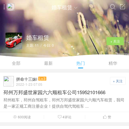
婚车租赁




婚车租赁
+ 关注
主题: 11 / 今日: 0
全部
最新
热门
精华
拼命十三妹i
Lv.3
+ 关注
2022-1-23 07:05
邳州万邦盛世家园六六顺租车公司15952101666
邳州租车，邳州自驾租车，邳州万邦盛世家园六六顺汽车租赁，我司
是一家正规工商注册企业！提供自驾代驾租车 ...
600阅读
4评论
赞


