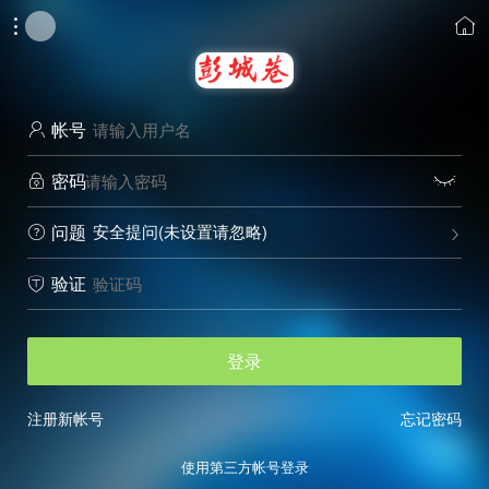


帐号

密码


安全提问(未设置请忽略)
问题


验证

登录
注册新帐号
忘记密码
使用第三方帐号登录