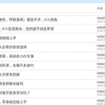
作者
VNUP
死，呼吸衰竭）紧急手术，ICU抢救
2026-7
yrkby
ICU急需救命，您的援手就是希望
2026-5
hxbdz
能稳稳上岸
2026-2
hxbdz
长必看的靠谱选择
2026-2
hxbdz
授课，基础差小白专属
2026-2
hxbdz
试听课，名额不多速约
2026-2
hxbdz
上岸更有把握
2026-2
hxbdz
谢老师教你破局
2026-2
hxbdz
何避开政策变动坑？
2026-2
hxbdz
，零基础也能上手
2026-2