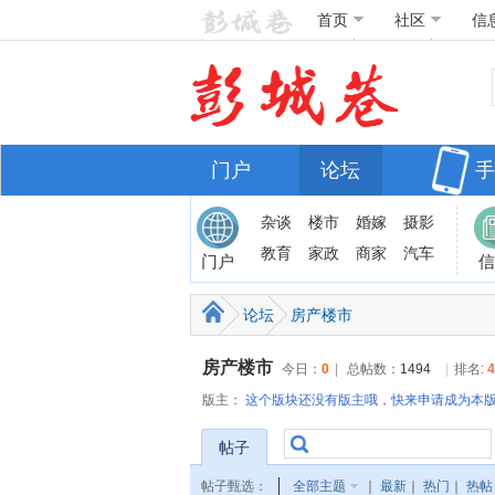
首页
社区
信
门户
论坛
手
杂谈
楼市
婚嫁
摄影
教育
家政
商家
汽车
门户
信
论坛
房产楼市
房产楼市
今日：
0
|
总帖数：
1494
|
排名:
4
版主：
这个版块还没有版主哦，快来申请成为本
帖子
帖子甄选：
全部主题
｜
最新
｜
热门
｜
热帖