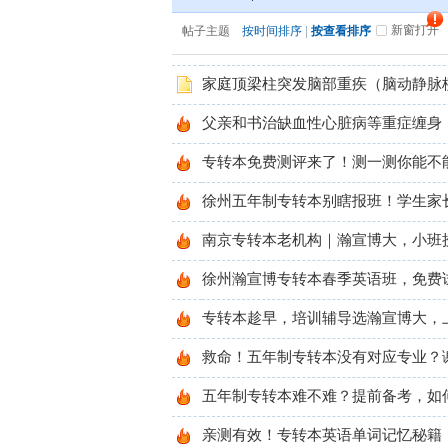
新窗打开
帖子主题
按时间排序
|
按查看排序
家庭顶梁柱突发脑部重疾（脑动静脉梗
父亲和书治缺血性心脏病等重症缠身，
专转本免费测评来了！测一测你能不
徐州五年制专转本别瞎报班！学生家
南京专转本老机构｜瀚宣博大，小班
徐州瀚宣博专转本春季英语班，免费
专转本趁早，培训辅导选瀚宣博大，
救命！五年制专转本没有对应专业？
五年制专转本难不难？提前备考，如
亲测有效！专转本英语单词记忆秘籍