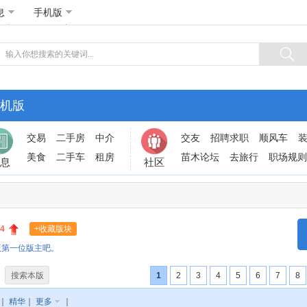
息
手机版
机版
交易
二手房
中介
交友
招聘求职
顺风车
美食
二手车
租房
苗木论坛
去旅行
职场规则
息
社区
4
+收藏版块
版第一位版主吧。
搜索本版
1
2
3
4
5
6
7
8
｜
精华
｜
更多
｜