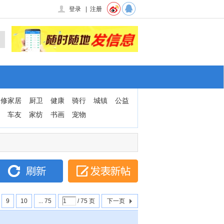
登录
|
注册
装修家居
厨卫
健康
骑行
城镇
公益
车友
家纺
书画
宠物
9
10
... 75
/ 75 页
下一页