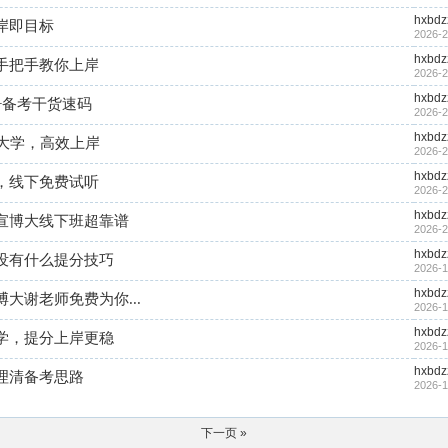
hxbdz
岸即目标
2026-2
hxbdz
手把手教你上岸
2026-2
hxbdz
+备考干货速码
2026-2
hxbdz
大学，高效上岸
2026-2
hxbdz
，线下免费试听
2026-2
hxbdz
宣博大线下班超靠谱
2026-2
hxbdz
没有什么提分技巧
2026-1
hxbdz
大谢老师免费为你...
2026-1
hxbdz
学，提分上岸更稳
2026-1
hxbdz
理清备考思路
2026-1
下一页 »