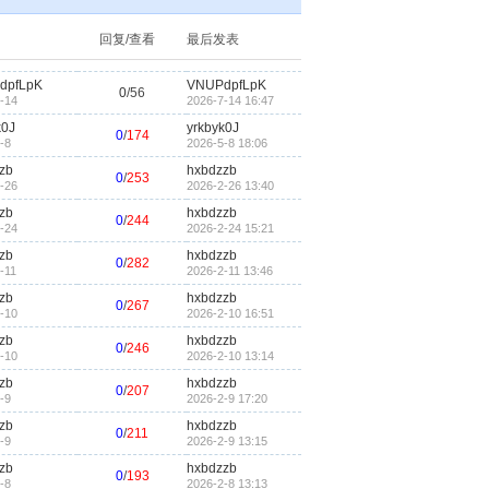
回复/查看
最后发表
dpfLpK
VNUPdpfLpK
0
/
56
-14
2026-7-14 16:47
k0J
yrkbyk0J
0
/
174
-8
2026-5-8 18:06
zb
hxbdzzb
0
/
253
-26
2026-2-26 13:40
zb
hxbdzzb
0
/
244
-24
2026-2-24 15:21
zb
hxbdzzb
0
/
282
-11
2026-2-11 13:46
zb
hxbdzzb
0
/
267
-10
2026-2-10 16:51
zb
hxbdzzb
0
/
246
-10
2026-2-10 13:14
zb
hxbdzzb
0
/
207
-9
2026-2-9 17:20
zb
hxbdzzb
0
/
211
-9
2026-2-9 13:15
zb
hxbdzzb
0
/
193
-8
2026-2-8 13:13