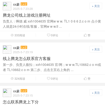
xx豪
Lv.2
+ 关注
2025-5-7 23:28
腾龙公司线上游戏注册网址
负责人：啊德 威 xxh1004635 官网w w w. TL1 0 6 6 2.c o m 点小黄
人就是24小时在线/客服，官网w w w.tl ...
333阅读
0评论
赞



xx豪
Lv.2
+ 关注
2025-5-7 23:19
线上腾龙怎么联系官方客服
第一步、负责人薇扣；xxh1004635 官/网；w w w.TL10662.c o m或
者 TL10662.c o m 第二步、点击主页右上角的 ...
324阅读
0评论
赞



xx豪
Lv.2
+ 关注
2025-5-7 23:15
怎么联系腾龙上下分