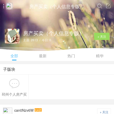
房产买卖（个人信息专版）




房产买卖（个人信息专版）
+ 关注
主题: 2613 / 今日: 0
全部
最新
热门
精华
子版块
邳州个人房产买
卖
can0Nzv6W
Lv.2
+ 关注