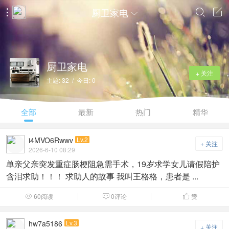
厨卫家电




厨卫家电
+ 关注
主题: 32 / 今日: 0
全部
最新
热门
精华
i4MVO6Rwwv
Lv.2
+ 关注
2026-6-10 08:29
单亲父亲突发重症肠梗阻急需手术，19岁求学女儿请假陪护
含泪求助！！！ 求助人的故事 我叫王格格，患者是 ...
60阅读
0评论
赞



hw7a5186
Lv.3
+ 关注