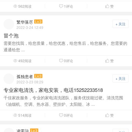
562阅读
1评论
赞



繁华落尽
Lv.3
+ 关注
2022-3-24 12:49
冒个泡
需要您找我，给您质量，给您优惠，给您售后，给您服务。您需要的
通通给您 ...
492阅读
0评论
赞



孤独患者
Lv.3
+ 关注
2022-3-23 08:29
专业家电清洗，家电安装，电话15252233518
千佳家政服务，专业的家电清洗团队，服务优技能过硬。清洗范围
《油烟机、空调、热水器、壁挂炉、太阳能、冰 ...
514阅读
0评论
赞



凌零柒
Lv.3