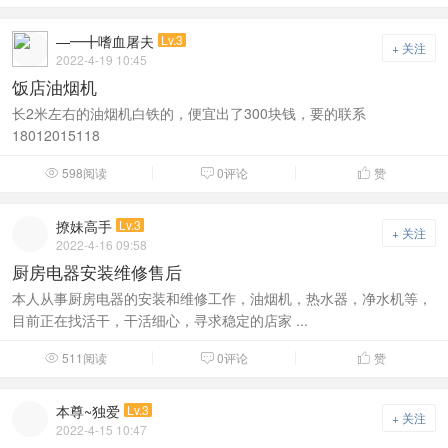
—━╋嗜血屠夫
Lv.3
+ 关注
2022-4-19 10:45
饭店油烟机
长2米左右的油烟机白铁的，便宜出了300块钱，要的联系
18012015118
598阅读
0评论
赞



撩妹高手
Lv.3
+ 关注
2022-4-16 09:58
厨房电器安装维修售后
本人从事厨房电器的安装和维修工作，油烟机，热水器，净水机等，
目前正在找活干，干活细心，寻求稳定的店家 ...
511阅读
0评论
赞



本尊~独爱
Lv.3
+ 关注
2022-4-15 10:47