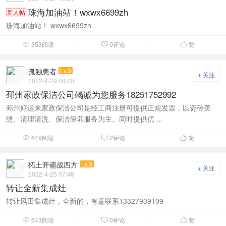
珠海加油站！wxwx6699zh
新人帖
珠海加油站！ wxwx6699zh ​​​​​​​
353阅读
0评论
赞



孤独患者
Lv.3
+ 关注
2022-4-29 08:00
邳州家政保洁公司竭诚为您服务18251752992
邳州好运来家政保洁公司是经工商注册可提供正规发票，以瓷砖美
缝、清理清洗、保洁保养服务为主。同时提供优 ...
649阅读
2评论
赞



拓土开疆战四方
Lv.3
+ 关注
2022-4-25 07:48
转让全新集成灶
转让风田集成灶，全新的，有意联系13327939109
643阅读
0评论
赞


