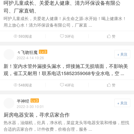
呵护儿童成长、关爱老人健康、清力环保设备有限公
司、厂家直销、
呵护儿童成长，关爱老人健康！从生命之源-水开始！喝上健康水！
用上放心水！清力环保设备有限公司，厂家直 ...
593阅读
3评论
赞



々飞吻狂魔
Lv.3
+ 关注
2022-4-14 10:26
新！室内水管外漏接头漏水，焊接施工无损墙面，不影响美
观，省工又耐用！联系电话15852359068专业水电，空 ...
548阅读
4评论
赞



半神经
Lv.3
+ 关注
2022-3-30 10:01
厨房电器安装，寻求店家合作
热水器，油烟机，灶具，净水机，菜盆龙头等电器安装和维修，想找
合适的店家合作，计件收费，价格合理，服务 ...