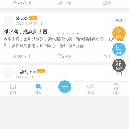
495阅读
0评论
赞



凌风公
Lv.3
+ 关注
2022-3-16 17:14
凈水機，燃氣熱水器，。。。。。。

菜单
本店主營；萬和熱水器，碧水源凈水機，和太陽能的批發。10年的老
店，讓你買的優惠，用的放心，另維修各種品 ...

发布
601阅读
2评论
赞




海报
舌舔剑上血
Lv.3
+ 关注
2022-3-6 16:27
专业家电清洗，油烟机、空调、热水器、太阳能洗衣机





等清洗15252233518
首页
社区
发现
我的
千佳家政服务，专业的家电清洗团队，服务优技能过硬。清洗范围
《油烟机、空调、热水器、壁挂炉、太阳能、冰 ...
499阅读
0评论
赞


