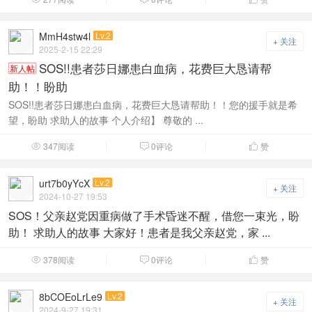
MmH4stw4l
Lv.2
+ 关注
2025-2-15 22:29
SOS!!患者莎日娜患白血病，花费巨大恳请帮
新人帖
助！！盼助
SOS!!患者莎日娜患白血病，花费巨大恳请帮助！！您的援手就是希
望，盼助 求助人的故事 个人介绍】 尊敬的 ...
347阅读
0评论
赞



urt7b0yYcX
Lv.2
+ 关注
2024-10-27 19:53
SOS！父亲赵党因重病做了手术昏迷不醒，借您一束光，盼
助！ 求助人的故事 大家好！患者是我父亲赵党，家 ...
378阅读
0评论
赞



8bCOEoLrLe9
Lv.2
+ 关注
2024-9-27 19:31