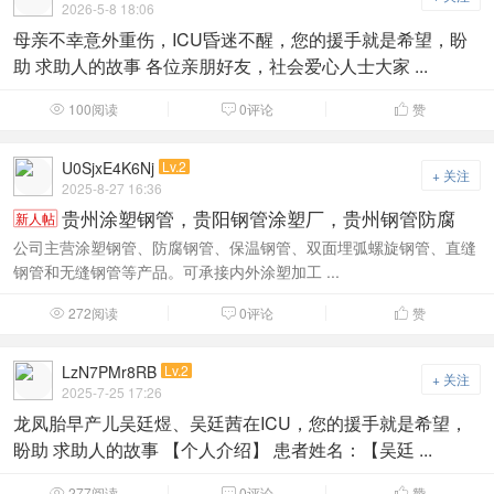
2026-5-8 18:06
母亲不幸意外重伤，ICU昏迷不醒，您的援手就是希望，盼
助 求助人的故事 各位亲朋好友，社会爱心人士大家 ...
100阅读
0评论
赞



U0SjxE4K6Nj
Lv.2
+ 关注
2025-8-27 16:36
贵州涂塑钢管，贵阳钢管涂塑厂，贵州钢管防腐
新人帖
公司主营涂塑钢管、防腐钢管、保温钢管、双面埋弧螺旋钢管、直缝
钢管和无缝钢管等产品。可承接内外涂塑加工 ...
272阅读
0评论
赞



LzN7PMr8RB
Lv.2
+ 关注
2025-7-25 17:26
龙凤胎早产儿吴廷煜、吴廷茜在ICU，您的援手就是希望，
盼助 求助人的故事 【个人介绍】 患者姓名：【吴廷 ...
277阅读
0评论
赞


