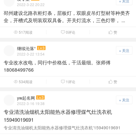
+ 关注
2022-3-22 20:22
邳州建设北路衣柜灯条，层板灯，双眼皮吊灯型材等种类齐
全，开槽式及明装双双具备。开关灯流水，三色灯带， ...
517阅读
0评论
赞



继续沦落°
Lv.3
+ 关注
2022-3-22 13:54
专业改水改电，同行中价格低，干活最细。张师傅
18068499766
534阅读
1评论
赞



yw起名网
Lv.3
+ 关注
2022-3-16 19:38
专业清洗油烟机太阳能热水器修理煤气灶洗衣机
15949019691
专业清洗油烟机太阳能热水器修理煤气灶洗衣机′15949019691