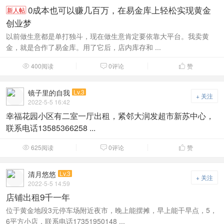
0成本也可以赚几百万，在易金库上轻松实现黄金
新人帖
创业梦
以前做生意都是单打独斗，现在做生意肯定要依靠大平台。我卖黄
金，就是合作了易金库。用了它后，店内库存和 ...
400阅读
0评论
赞



镜子里的自我
Lv.3
+ 关注
2022-5-5 16:42
幸福花园小区有二室一厅出租，紧邻大润发超市新苏中心，
联系电话13585366258 ...
625阅读
0评论
赞



清月悠悠
Lv.3
+ 关注
2022-5-5 14:59
店铺出租9千一年
位于黄金地段3元停车场附近夜市，晚上能摆摊，早上能干早点，5，
6平方小店，联系电话17351950148 ...