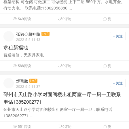
框架结构 可仓储 可做加工 可做缝纫 上下二层 550平方。水电齐全。
有动力电。 联系电话:15062058886 ...
549阅读
0评论
赞



孤独◇超神路
Lv.3
+ 关注
2022-5-5 11:43
求租新福地
普通装修，无家具家电
588阅读
0评论
赞



煙熏妝
Lv.3
+ 关注
2022-5-5 11:37
邳州市天山路小学对面阁楼出租两室一厅一厨一卫联系
电话13852062771
邳州市天山路小学对面阁楼出租两室一厅一厨一卫，联系电话
13852062771 ...
551阅读
0评论
赞


