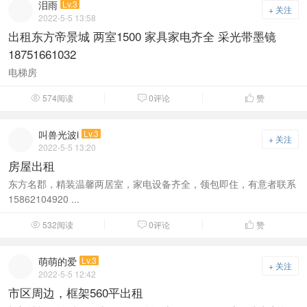
泪雨
Lv.3
+ 关注
2022-5-5 13:58
出租东方帝景城 两室1500 家具家电齐全 采光带墨镜
18751661032
电梯房
574阅读
0评论
赞



叫兽光波i
Lv.3
+ 关注
2022-5-5 13:20
房屋出租
东方名郡，精装温馨两居室，家电设备齐全，领包即住，有意者联系
15862104920 ...
532阅读
0评论
赞



萌萌的爱
Lv.3
+ 关注
2022-5-5 12:42
市区周边，框架560平出租