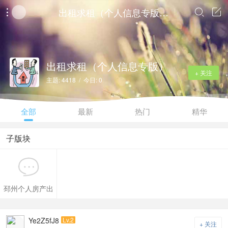
出租求租（个人信息专版）




出租求租（个人信息专版）
+ 关注
主题: 4418 / 今日: 0
全部
最新
热门
精华
子版块
邳州个人房产出
租出售
Ye2Z5fJ8
Lv.2
+ 关注