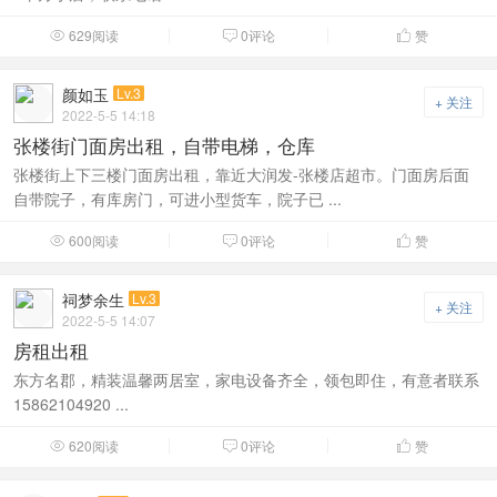
629阅读
0评论
赞



颜如玉
Lv.3
+ 关注
2022-5-5 14:18
张楼街门面房出租，自带电梯，仓库
张楼街上下三楼门面房出租，靠近大润发-张楼店超市。门面房后面
自带院子，有库房门，可进小型货车，院子已 ...
600阅读
0评论
赞



祠梦余生
Lv.3
+ 关注
2022-5-5 14:07
房租出租
东方名郡，精装温馨两居室，家电设备齐全，领包即住，有意者联系
15862104920 ...
620阅读
0评论
赞


