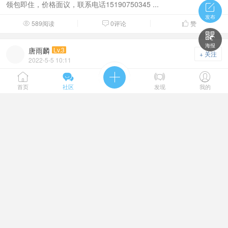
领包即住，价格面议，联系电话15190750345 ...

发布
589阅读
0评论
赞




海报
唐雨麟
Lv.3
+ 关注
2022-5-5 10:11
国际未来城精装三室出租房 领包即住 两万一年包物业费





18020599123
首页
社区
发现
我的
家具家电齐全拎包入住
518阅读
0评论
赞



喂╮别闹了﹌
Lv.3
+ 关注
2022-5-5 10:10
国际未来城精装三室出租房 领包即住 两万一年包物业费
18020599123
家具家电齐全拎包入住
527阅读
0评论
赞


