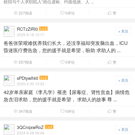
校招与个人求职陷入“岗位虚标、约面低效、人 ...
227阅读
0评论
赞



RCTzZiRI0
Lv.2
+ 关注
2025-9-18 15:17
爸爸张荣艰难抚养我们长大，还没享福却突发脑出血，ICU
昏迷医疗费告急，您的援手就是希望，盼助 求助人的 ...
257阅读
0评论
赞



sPDtywIf40
Lv.2
+ 关注
2025-3-30 10:33
42岁单亲家庭《李凡学》罹患【尿毒症、肾性贫血】病情危
急含泪求助，您的援手就是希望， 求助人的故事 尊 ...
347阅读
0评论
赞



3QCnqxwRoZ
Lv.2
+ 关注
2024-9-28 09:46