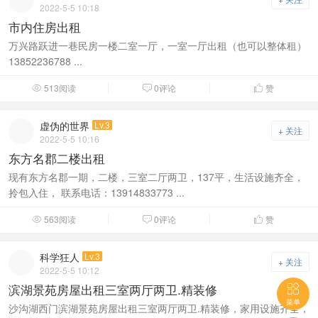
2022-5-5 10:18
市内住房出租
万兴路跃进一巷民房一楼二室一厅，一室一厅出租（也可以整体租）
13852236788 ...
513阅读
0评论
赞



虚伪的世界
Lv.3
+ 关注
2022-5-5 10:16
东方名郡二楼出租
现有东方名郡一期，二楼，三室二厅两卫，137平，生活设施齐全，
拎包入住， 联系电话：13914833773 ...
563阅读
0评论
赞



科学狂人
Lv.3
+ 关注
2022-5-5 10:12
滨湖景苑房屋出租三室两厅两卫.精装修

菜单
沙沟湖西门滨湖景苑房屋出租三室两厅两卫.精装修，家用设施齐全，