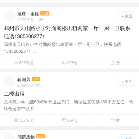
魔尊丶重楼
Lv.3
+ 关注
2022-5-5 11:36
邳州市天山路小学对面阁楼出租两室一厅一厨一卫联系
电话13852062771
邳州市天山路小学对面阁楼出租两室一厅一厨一卫，联系电话
13852062771 ...
536阅读
0评论
赞



斩嘲风
Lv.3
+ 关注
2022-5-5 10:55
二楼出租
文承苑小学北侧50米阿卡迪亚东门。地理位置优越150平方左右！价
格合适看中联系 ...
537阅读
0评论
赞



感情废物
Lv.3
+ 关注