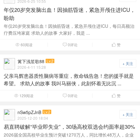
2026-6-25 10:55
年仅20岁突发脑出血！因抽筋昏迷，紧急开颅住进ICU，
盼助
年仅20岁突发脑出血！因抽筋昏迷，紧急开颅住进ICU，每日高额治
疗费压垮家庭 求助人的故事 大家好，我是 ...
60阅读
0评论
赞



篱下浅笙歌88
Lv.2
+ 关注
2026-4-11 15:28
父亲马辉患器质性脑病等重症，救命钱告急！您的援手就是
希望。 求助人的故事 我叫马丽侠，此刻怀着无比沉 ...
129阅读
0评论
赞



nSw5pZJnB
Lv.2
+ 关注
2025-12-20 18:04
易直聘破解“毕业即失业”，30场高校双选会约面率超30%
2026届全国高校毕业生预计突破1270万人，同比增长48万人，企业