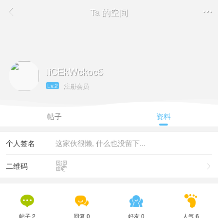
Ta 的空间


IiCEkWckoc5
注册会员
Lv.2
帖子
资料
个人签名
这家伙很懒, 什么也没留下...

二维码





帖子 2
回复 0
好友 0
人气 6