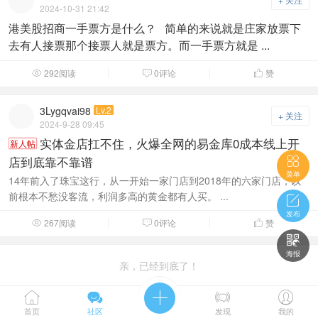
2024-10-31 21:42
港美股招商一手票方是什么？ 简单的来说就是庄家放票下
去有人接票那个接票人就是票方。而一手票方就是 ...
292阅读
0评论
赞



3Lygqvai98
Lv.2
+ 关注
2024-9-28 09:45
实体金店扛不住，火爆全网的易金库0成本线上开
新人帖
店到底靠不靠谱

菜单
14年前入了珠宝这行，从一开始一家门店到2018年的六家门店，以
前根本不愁没客流，利润多高的黄金都有人买。 ...

发布
267阅读
0评论
赞




海报
亲，已经到底了！





首页
社区
发现
我的