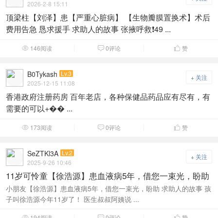
2026-2-8 15:11
顶梁柱【刘泽】患【严重心脏病】 【生物瓣膜置换术】术后
费用告急 恳求援手 求助人的故事 张掖呼救❗️49 ...
146阅读
0评论
赞



B0Tykash
Lv.3
+ 关注
2025-12-15 11:08
香港政府注册药房 百年老店，各种保健品药品应有尽有，有
需要的可以+�� ...
173阅读
0评论
赞



SeZTKl3A
Lv.2
+ 关注
2025-9-26 10:46
11岁可怜童【徐浩源】患血液病5年，借您一束光，盼助
小朋友【徐浩源】患血液病5年，借您一束光，盼助 求助人的故事 孩
子叫徐浩源今年11岁了！ 医生叔叔阿姨说 ...
194阅读
0评论
赞


