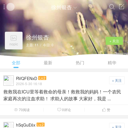
徐州银杏




徐州银杏

+ 关注
nopic
主题: 11 / 今日: 0
全部
最新
热门
精华
RVQFENxD
Lv.2
+ 关注
2026-5-30 16:18
救救我在ICU里等着救命的母亲！救救我的妈妈！一个农民
家庭再次的泣血求助！ 求助人的故事 大家好，我是 ...
70阅读
0评论
赞



hSqGuE6x
Lv.2
+ 关注