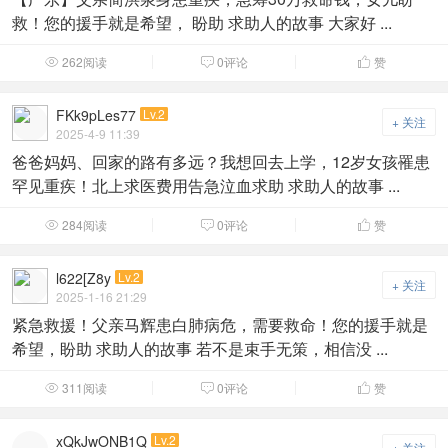
救！您的援手就是希望， 盼助 求助人的故事 大家好 ...
262阅读
0评论
赞



FKk9pLes77
Lv.2
+ 关注
2025-4-9 11:39
爸爸妈妈、回家的路有多远？我想回去上学，12岁女孩罹患
罕见重疾！北上求医费用告急泣血求助 求助人的故事 ...
284阅读
0评论
赞



l622[Z8y
Lv.2
+ 关注
2025-1-16 21:29
紧急救援！父亲马辉患白肺病危，需要救命！您的援手就是
希望，盼助 求助人的故事 若不是束手无策，相信没 ...
311阅读
0评论
赞



xQkJwONB1Q
Lv.2
+ 关注