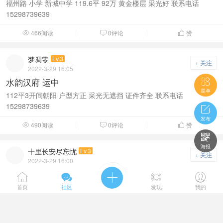
福州路 小学 新城中学 119.6平 92万 黄金楼层 采光好 联系电话
15298739639
466阅读
0评论
赞



梦凋零
Lv.3
+ 关注
2022-3-29 16:05
水韵汉府 运中

菜单
112平3开间朝阳 户型方正 采光无遮挡 证件齐全 联系电话
15298739639

发布
490阅读
0评论
赞




海报
十里长安尽忘忧
Lv.3
+ 关注
2022-3-29 16:00
水岸景城 实验 运中





100平 3开间朝阳 80万 证件齐全 联系电话15298739639
首页
社区
发现
我的
447阅读
0评论
赞


