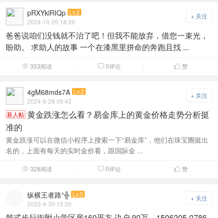
pRXYklRIQp
Lv.2
+ 关注
2024-10-20 18:39
爸爸说咱们没钱就不治了吧！但我不能放弃，借您一束光，
盼助。 求助人的故事 一个在漆黑里拼命的奔跑且找 ...
353阅读
0评论
赞



4gM68mds7A
Lv.2
+ 关注
2024-9-28 09:43
黄金跌涨怎么看？易金库上的黄金价格走势分析挺
新人帖
准的
黄金跌涨可以在微信小程序上搜索一下“易金库”，他们在珠宝圈挺出
名的，上面有每天的实时金价看，跟国际金 ...
328阅读
0评论
赞



纵横王者路°╬
Lv.3
+ 关注
2022-4-30 15:20
韩式步行街附小学区房160平方 边户 90万。1506205-0786