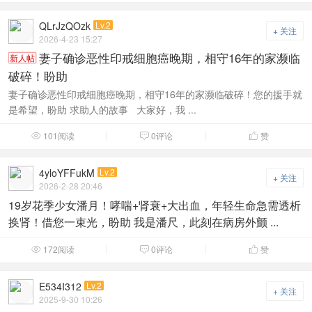
QLrJzQOzk
Lv.2
+ 关注
2026-4-23 15:27
妻子确诊恶性印戒细胞癌晚期，相守16年的家濒临
新人帖
破碎！盼助
妻子确诊恶性印戒细胞癌晚期，相守16年的家濒临破碎！您的援手就
是希望，盼助 求助人的故事 大家好，我 ...
101阅读
0评论
赞



4yloYFFukM
Lv.2
+ 关注
2026-2-28 20:46
19岁花季少女潘月！哮喘+肾衰+大出血，年轻生命急需透析
换肾！借您一束光，盼助 我是潘尺，此刻在病房外颤 ...
172阅读
0评论
赞



E534I312
Lv.2
+ 关注
2025-9-30 10:26