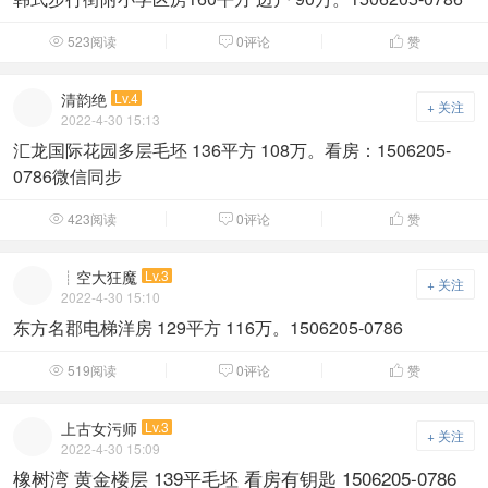
523阅读
0评论
赞



清韵绝
Lv.4
+ 关注
2022-4-30 15:13
汇龙国际花园多层毛坯 136平方 108万。看房：1506205-
0786微信同步
423阅读
0评论
赞



┊空大狂魔
Lv.3
+ 关注
2022-4-30 15:10
东方名郡电梯洋房 129平方 116万。1506205-0786
519阅读
0评论
赞



上古女污师
Lv.3
+ 关注
2022-4-30 15:09
橡树湾 黄金楼层 139平毛坯 看房有钥匙 1506205-0786