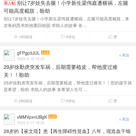
别让7岁娃失去腿！小学新生梁伟庭遭横祸，左腿
新人帖
可能高度截肢，盼助
别让7岁娃失去腿！小学新生梁伟庭遭横祸，左腿可能高度截肢，务
农爸妈恳求助他重回校园 求助人的故事 各 ...
195阅读
0评论
赞



gFPgp3JUL
Lv.2
+ 关注
2025-4-15 15:23
29岁徐勤虎突发车祸，后期需要植皮，帮他度过难
关！！盼助
29岁徐勤虎突发车祸，后期需要植皮，帮他度过难关！！您的援手就
是希望，盼助 求助人的故事 多希望人生可 ...
286阅读
0评论
赞



vMMVpxnUBgK
Lv.2
+ 关注
2025-2-17 19:35
28岁的【崔文瑶】患【再生障碍性贫血】八年，现造血干细