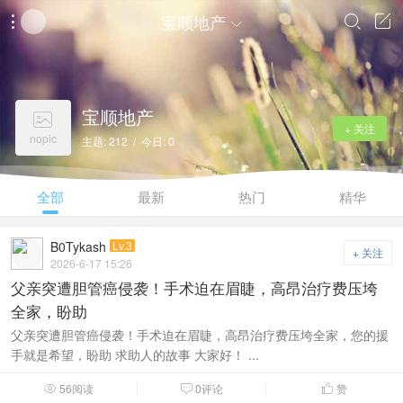
宝顺地产




宝顺地产

+ 关注
nopic
主题: 212 / 今日: 0
全部
最新
热门
精华
B0Tykash
Lv.3
+ 关注
2026-6-17 15:26
父亲突遭胆管癌侵袭！手术迫在眉睫，高昂治疗费压垮
全家，盼助
父亲突遭胆管癌侵袭！手术迫在眉睫，高昂治疗费压垮全家，您的援
手就是希望，盼助 求助人的故事 大家好！ ...
56阅读
0评论
赞


