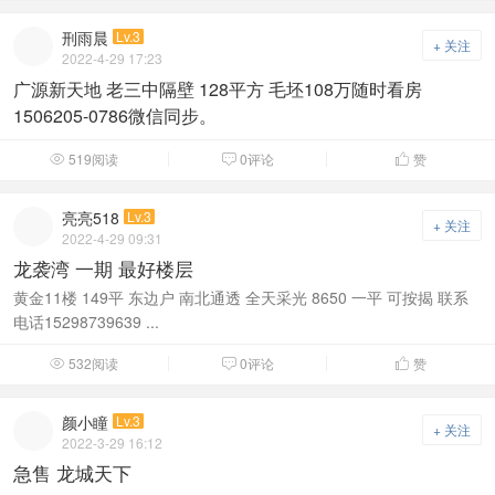
刑雨晨
Lv.3
+ 关注
2022-4-29 17:23
广源新天地 老三中隔壁 128平方 毛坯108万随时看房
1506205-0786微信同步。
519阅读
0评论
赞



亮亮518
Lv.3
+ 关注
2022-4-29 09:31
龙袭湾 一期 最好楼层
黄金11楼 149平 东边户 南北通透 全天采光 8650 一平 可按揭 联系
电话15298739639 ...
532阅读
0评论
赞



颜小瞳
Lv.3
+ 关注
2022-3-29 16:12
急售 龙城天下