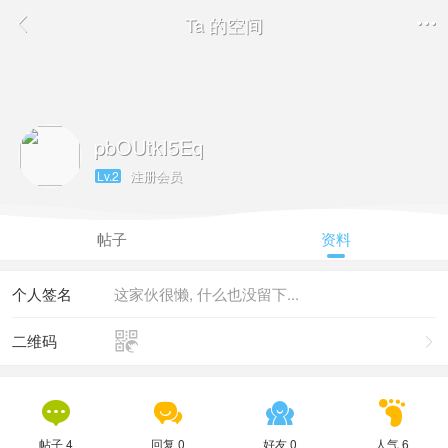
Ta 的空间


pbOUtkI5Eq
注册会员
Lv.2
帖子
资料
个人签名
这家伙很懒, 什么也没留下...

二维码





帖子 4
回复 0
好友 0
人气 6