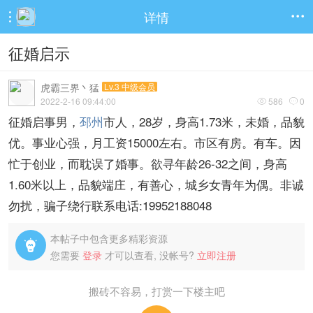
详情


征婚启示
虎霸三界丶猛
Lv.3 中级会员
2022-2-16 09:44:00
586
0


征婚启事男，
邳州
市人，28岁，身高1.73米，未婚，品貌
优。事业心强，月工资15000左右。市区有房。有车。因
忙于创业，而耽误了婚事。欲寻年龄26-32之间，身高
1.60米以上，品貌端庄，有善心，城乡女青年为偶。非诚
勿扰，骗子绕行联系电话:19952188048
本帖子中包含更多精彩资源

您需要
登录
才可以查看, 没帐号?
立即注册
搬砖不容易，打赏一下楼主吧