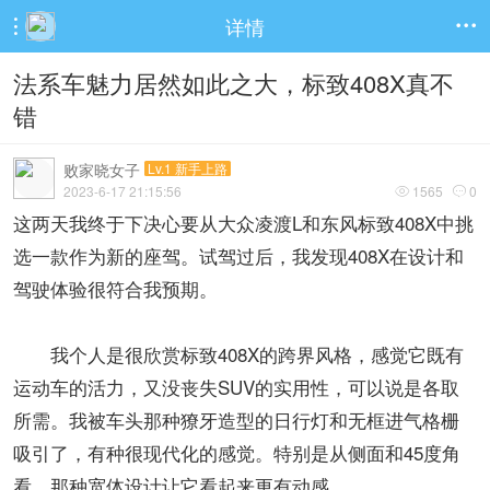
详情


法系车魅力居然如此之大，标致408X真不
错
败家晓女子
Lv.1 新手上路
2023-6-17 21:15:56
1565
0


这两天我终于下决心要从大众凌渡L和东风标致408X中挑
选一款作为新的座驾。试驾过后，我发现408X在设计和
驾驶体验很符合我预期。
我个人是很欣赏标致408X的跨界风格，感觉它既有
运动车的活力，又没丧失SUV的实用性，可以说是各取
所需。我被车头那种獠牙造型的日行灯和无框进气格栅
吸引了，有种很现代化的感觉。特别是从侧面和45度角
看，那种宽体设计让它看起来更有动感。