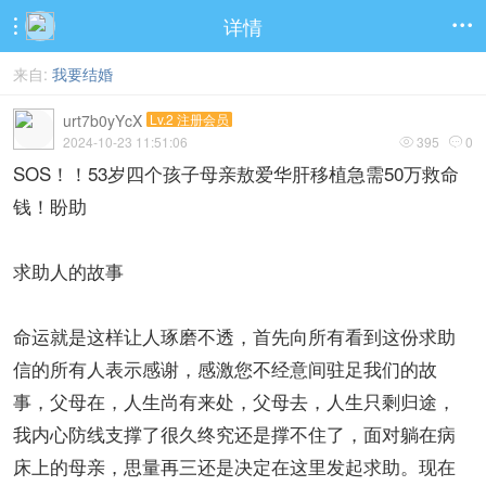
详情


来自:
我要结婚
urt7b0yYcX
Lv.2 注册会员
2024-10-23 11:51:06
395
0


SOS！！53岁四个孩子母亲敖爱华肝移植急需50万救命
钱！盼助
求助人的故事
命运就是这样让人琢磨不透，首先向所有看到这份求助
信的所有人表示感谢，感激您不经意间驻足我们的故
事，父母在，人生尚有来处，父母去，人生只剩归途，
我内心防线支撑了很久终究还是撑不住了，面对躺在病
床上的母亲，思量再三还是决定在这里发起求助。现在