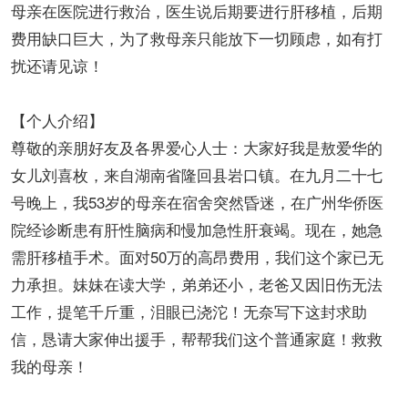
母亲在医院进行救治，医生说后期要进行肝移植，后期
费用缺口巨大，为了救母亲只能放下一切顾虑，如有打
扰还请见谅！
【个人介绍】
尊敬的亲朋好友及各界爱心人士：大家好我是敖爱华的
女儿刘喜枚，来自湖南省隆回县岩口镇。在九月二十七
号晚上，我53岁的母亲在宿舍突然昏迷，在广州华侨医
院经诊断患有肝性脑病和慢加急性肝衰竭。现在，她急
需肝移植手术。面对50万的高昂费用，我们这个家已无
力承担。妹妹在读大学，弟弟还小，老爸又因旧伤无法
工作，提笔千斤重，泪眼已浇沱！无奈写下这封求助
信，恳请大家伸出援手，帮帮我们这个普通家庭！救救
我的母亲！