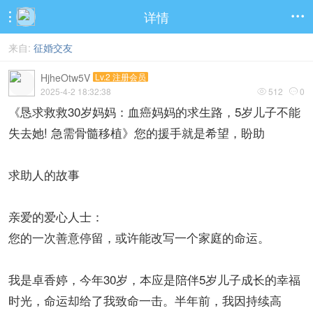
详情


来自:
征婚交友
HjheOtw5V
Lv.2 注册会员
2025-4-2 18:32:38
512
0


《恳求救救30岁妈妈：血癌妈妈的求生路，5岁儿子不能
失去她! 急需骨髓移植》您的援手就是希望，盼助
求助人的故事
亲爱的爱心人士：
您的一次善意停留，或许能改写一个家庭的命运。
我是卓香婷，今年30岁，本应是陪伴5岁儿子成长的幸福
时光，命运却给了我致命一击。半年前，我因持续高