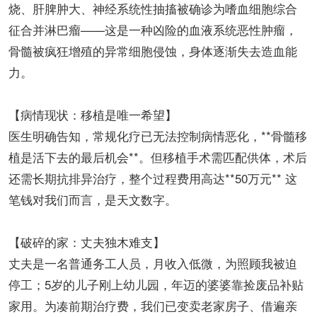
烧、肝脾肿大、神经系统性抽搐被确诊为嗜血细胞综合
征合并淋巴瘤——这是一种凶险的血液系统恶性肿瘤，
骨髓被疯狂增殖的异常细胞侵蚀，身体逐渐失去造血能
力。
【病情现状：移植是唯一希望】
医生明确告知，常规化疗已无法控制病情恶化，**骨髓移
植是活下去的最后机会**。但移植手术需匹配供体，术后
还需长期抗排异治疗，整个过程费用高达**50万元** 这
笔钱对我们而言，是天文数字。
【破碎的家：丈夫独木难支】
丈夫是一名普通务工人员，月收入低微，为照顾我被迫
停工；5岁的儿子刚上幼儿园，年迈的婆婆靠捡废品补贴
家用。为凑前期治疗费，我们已变卖老家房子、借遍亲