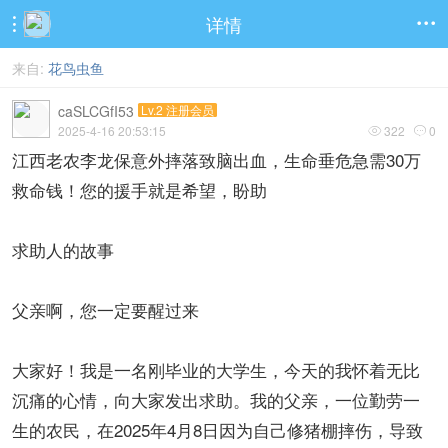
详情


来自:
花鸟虫鱼
caSLCGfI53
Lv.2 注册会员
2025-4-16 20:53:15
322
0


江西老农李龙保意外摔落致脑出血，生命垂危急需30万
救命钱！您的援手就是希望，盼助
求助人的故事
父亲啊，您一定要醒过来
大家好！我是一名刚毕业的大学生，今天的我怀着无比
沉痛的心情，向大家发出求助。我的父亲，一位勤劳一
生的农民，在2025年4月8日因为自己修猪棚摔伤，导致