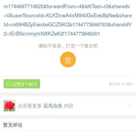
m1744697710620&forwardFrom=4&leftTest=t3&sharedv
=0&userSourceId=KLKDcwA4xM940GsEekBpNw&share
Id=m65HBZyEwxbeGCZSKQb1744773646763&shareIdV
2=tErBScmmytxNXKZeK2f1744773646301
搬砖不容易，打赏一下楼主吧
赏
点赞这个帖子
帖子ID: 41065

点击看更多
花鸟虫鱼
内容

暂无评论