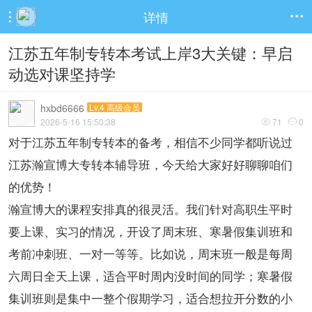
详情


江苏五年制专转本考试上岸3大关键：早启
动选对课坚持学
hxbd6666
Lv.4 高级会员
2026-5-16 15:50:38
71
0


对于江苏五年制专转本的备考，相信不少同学都听说过
江苏瀚宣博大专转本辅导班，今天给大家好好聊聊咱们
的优势！
瀚宣博大的课程安排真的很灵活。我们针对高职生平时
要上课、实习的情况，开设了周末班、寒暑假集训班和
考前冲刺班、一对一等等。比如说，周末班一般是每周
六周日全天上课，适合平时周内没时间的同学；寒暑假
集训班则是集中一整个假期学习，适合想拉开分数的小