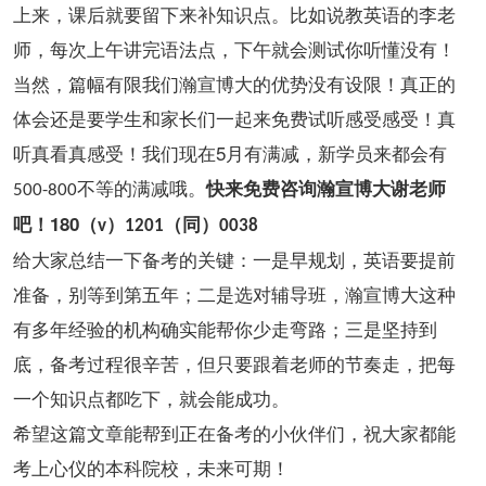
上来，课后就要留下来补知识点。比如说教英语的李老
师，每次上午讲完语法点，下午就会测试你听懂没有！
当然，篇幅有限我们瀚宣博大的优势没有设限！真正的
体会还是要学生和家长们一起来免费试听感受感受！真
5
听真看真感受！我们现在
月有满减，新学员来都会有
不等的满减哦。
快来免费咨询瀚宣博大谢老师
500-800
180
吧！
（
）
（同）
v
1201
0038
给大家总结一下备考的关键：一是早规划，英语要提前
准备，别等到第五年；二是选对辅导班，瀚宣博大这种
有多年经验的机构确实能帮你少走弯路；三是坚持到
底，备考过程很辛苦，但只要跟着老师的节奏走，把每
一个知识点都吃下，就会能成功。
希望这篇文章能帮到正在备考的小伙伴们，祝大家都能
考上心仪的本科院校，未来可期！